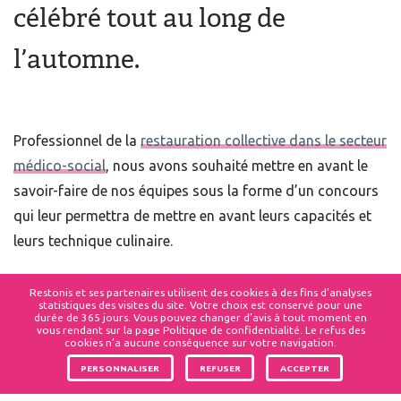
célébré tout au long de
l’automne.
Professionnel de la
restauration collective dans le secteur
médico-social
, nous avons souhaité mettre en avant le
savoir-faire de nos équipes sous la forme d’un concours
qui leur permettra de mettre en avant leurs capacités et
leurs technique culinaire.
La thématique : «
Vision du futur : quelle cuisine dans
Restonis et ses partenaires utilisent des cookies à des fins d’analyses
statistiques des visites du site. Votre choix est conservé pour une
10 ans ?
». A nos
Chefs
et leurs équipes donc, d’en mettre
durée de 365 jours. Vous pouvez changer d’avis à tout moment en
vous rendant sur la page Politique de confidentialité. Le refus des
plein les yeux, et surtout plein les papilles de leurs
cookies n’a aucune conséquence sur votre navigation.
convives ! Ils ont carte blanche pour faire de leur repas un
PERSONNALISER
REFUSER
ACCEPTER
moment convivial et de partage. Le but de ce concours et