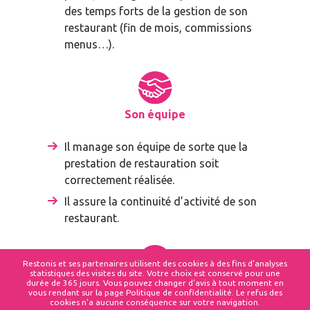
des temps forts de la gestion de son
restaurant (fin de mois, commissions
menus…).
Son équipe
Il manage son équipe de sorte que la
prestation de restauration soit
correctement réalisée.
Il assure la continuité d’activité de son
restaurant.
Restonis et ses partenaires utilisent des cookies à des fins d’analyses
statistiques des visites du site. Votre choix est conservé pour une
durée de 365 jours. Vous pouvez changer d’avis à tout moment en
Les services support
vous rendant sur la page Politique de confidentialité. Le refus des
cookies n’a aucune conséquence sur votre navigation.