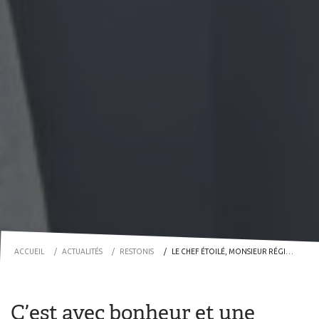
ACCUEIL
ACTUALITÉS
RESTONIS
LE CHEF ÉTOILÉ, MONSIEUR RÉGIS MARCON, CUISINE AVEC NOS ÉQUIPES !
C’est avec bonheur et une