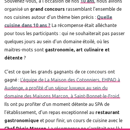
Souvenez-vous, à l’occasion de nos
10 ans
, nous avions
organisé un
grand concours
rassemblant l’ensemble de
nos cuisines autour d’un thème bien précis :
Quelle
cuisine dans 10 ans ?
La récompense était alléchante
pour tous les participants : qui ne souhaiterait pas passer
quelques jours au sein d’un domaine étoilé, où les
maitres-mots sont
gastronomie, art culinaire et
détente
?
C’est ce que les grands gagnants de ce concours ont
gagné :
L’équipe de La Maison des Cotonniers, EHPAD à
Audenge, a profité d’un séjour luxueux au sein du
domaine des Maisons Marcon, à Saint-Bonnet-le-Froid.
Ils ont pu profiter d’un moment détente au SPA de
l’établissement, d’un repas exceptionnel au
restaurant
gastronomique
et pour finir, un cours de cuisine avec le
Chef Régis Marcon
. La récompense ne s’arrêtait pas là !