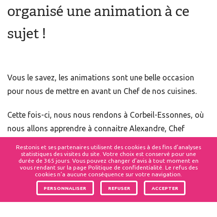
organisé une animation à ce
sujet !
Vous le savez, les animations sont une belle occasion
pour nous de mettre en avant un Chef de nos cuisines.
Cette fois-ci, nous nous rendons à Corbeil-Essonnes, où
nous allons apprendre à connaitre Alexandre, Chef
Gérant du site.
Restonis et ses partenaires utilisent des cookies à des fins d’analyses
statistiques des visites du site. Votre choix est conservé pour une
durée de 365 jours. Vous pouvez changer d’avis à tout moment en
Retrouvez ci-dessous l’interview :
vous rendant sur la page Politique de confidentialité. Le refus des
cookies n’a aucune conséquence sur votre navigation.
👉🏼 Depuis combien de temps travailles-tu sur cet
PERSONNALISER
REFUSER
ACCEPTER
établissement ?