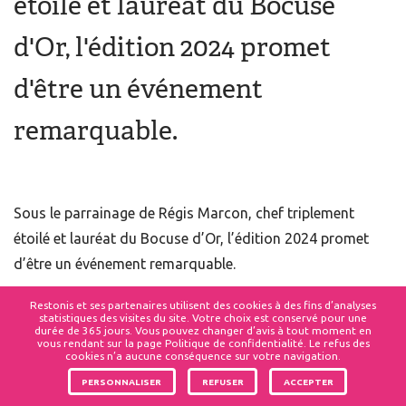
étoilé et lauréat du Bocuse
d'Or, l'édition 2024 promet
d'être un événement
remarquable.
Sous le parrainage de Régis Marcon, chef triplement
étoilé et lauréat du Bocuse d’Or, l’édition 2024 promet
d’être un événement remarquable.
Restonis et ses partenaires utilisent des cookies à des fins d’analyses
Objectifs Nobles, Ambitions Élevées
statistiques des visites du site. Votre choix est conservé pour une
durée de 365 jours. Vous pouvez changer d’avis à tout moment en
vous rendant sur la page Politique de confidentialité. Le refus des
cookies n’a aucune conséquence sur votre navigation.
Le concours s’aligne sur des objectifs ambitieux, visant à
PERSONNALISER
REFUSER
ACCEPTER
promouvoir une alimentation saine et durable, du champ