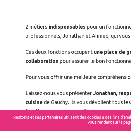
2 métiers
indispensables
pour un fonctionnem
professionnels, Jonathan et Ahmed, qui vous o
Ces deux fonctions occupent
une place de g
collaboration
pour assurer le bon fonction
Pour vous offrir une meilleure compréhension,
Laissez-nous vous présenter
Jonathan, resp
cuisine
de Gauchy. Ils vous dévoilent tous les
fonctionnement de nos sites !
Restonis et ses partenaires utilisent des cookies à des fins d’an
vous rendant sur la pag
Rejoignez-nous pour une
immersion passio