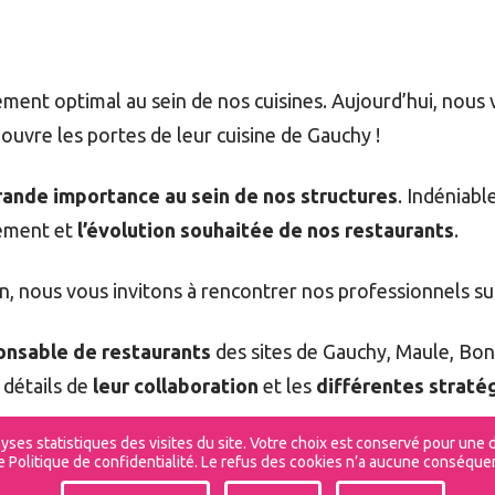
ent optimal au sein de nos cuisines. Aujourd’hui, nous 
uvre les portes de leur cuisine de Gauchy !
rande importance au sein de nos structures
. Indéniabl
nement et
l’évolution souhaitée de nos restaurants
.
 nous vous invitons à rencontrer nos professionnels sur 
onsable de restaurants
des sites de Gauchy, Maule, Bond
 détails de
leur collaboration
et les
différentes straté
alyses statistiques des visites du site. Votre choix est conservé pour u
e Politique de confidentialité. Le refus des cookies n’a aucune conséquen
nnante
dans l’univers de
nos experts
et découvrez comme